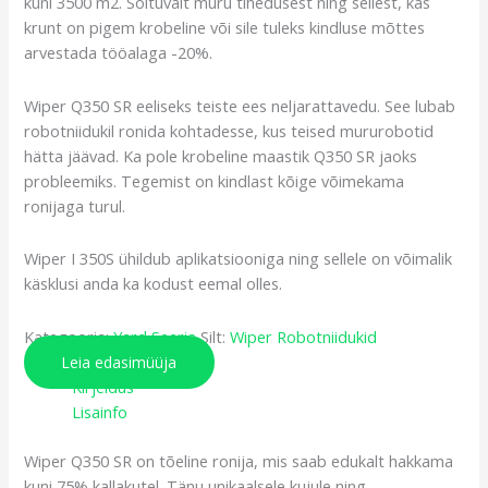
kuni 3500 m2. Sõltuvalt muru tihedusest ning sellest, kas
krunt on pigem krobeline või sile tuleks kindluse mõttes
arvestada tööalaga -20%.
Wiper Q350 SR eeliseks teiste ees neljarattavedu. See lubab
robotniidukil ronida kohtadesse, kus teised mururobotid
hätta jäävad. Ka pole krobeline maastik Q350 SR jaoks
probleemiks. Tegemist on kindlast kõige võimekama
ronijaga turul.
Wiper I 350S ühildub aplikatsiooniga ning sellele on võimalik
käsklusi anda ka kodust eemal olles.
Kategooria:
Yard Seeria
Silt:
Wiper Robotniidukid
Leia edasimüüja
Kirjeldus
Lisainfo
Wiper Q350 SR on tõeline ronija, mis saab edukalt hakkama
kuni 75% kallakutel. Tänu unikaalsele kujule ning