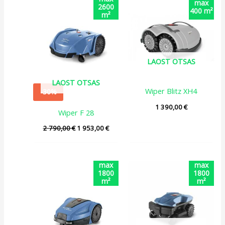
max
hind
2600
hind
400 m²
m²
oli:
on:
2
1
790,00 €.
953,00 €.
LAOST OTSAS
LAOST OTSAS
Wiper Blitz XH4
-30%
1 390,00
€
Wiper F 28
2 790,00
€
1 953,00
€
Algne
Praegune
max
max
hind
1800
hind
1800
m²
m²
oli:
on:
2
1
190,00 €.
642,50 €.