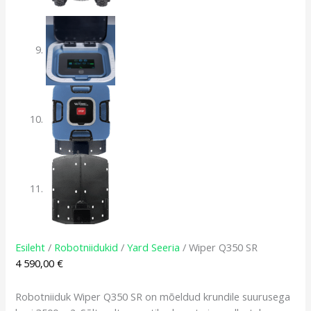
Esileht
/
Robotniidukid
/
Yard Seeria
/ Wiper Q350 SR
4 590,00
€
Robotniiduk Wiper Q350 SR on mõeldud krundile suurusega