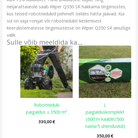
neljarattaveole saab Wiper Q350 SR hakkama tingimustes,
kus teised robotniidukid pehmelt öeldes hätta jäävad. Kui
sul on vaja ronijat või robotniidukit keskmisest
keerulistematesse tingimustesse on Wiper Q350 SR ainuõige
valik.
Sulle võib meeldida ka…
Robotniiduki
L
paigaldus ≤ 3500 m²
paigalduskomplekt
(500 m kaablit/500
330,00
€
naela/5 ühenduslüli)
350,00
€