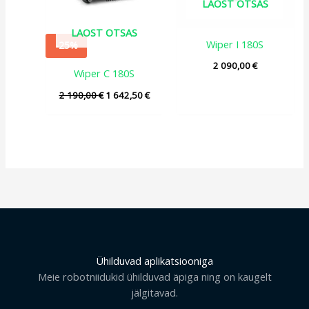
LAOST OTSAS
LAOST OTSAS
Wiper I 180S
-25%
2 090,00
€
Wiper C 180S
2 190,00
€
1 642,50
€
Ühilduvad aplikatsiooniga
Meie robotniidukid ühilduvad äpiga ning on kaugelt
jälgitavad.