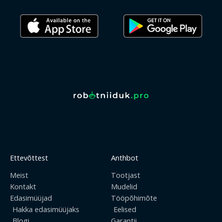
Ettevõttest
Anthbot
Meist
Tootjast
Kontakt
Mudelid
Edasimüüjad
Tööpõhimõte
Hakka edasimüüjaks
Eelised
Blogi
Garantii