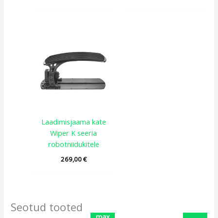
Laadimisjaama kate
Wiper K seeria
robotniidukitele
269,00
€
Seotud tooted
Algne
Praegune
max